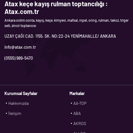
Atax keçe kayış rulman toptancılığı :
Atax.com.tr
Ankara ostim conta, kayış, keçe, kimyevi, mafsal, nipel, oring, rulman, takoz, triger
seti, zincir toptancısı
UZAY ÇAĞI CAD. 1155. SK. NO:22-24 YENİMAHALLE/ ANKARA
info@atax.com.tr
(0555) 989-5470
Kurumsal Sayfalar
Markalar
Hakkımızda
AA-TOP
İletişim
ABA
AKROS