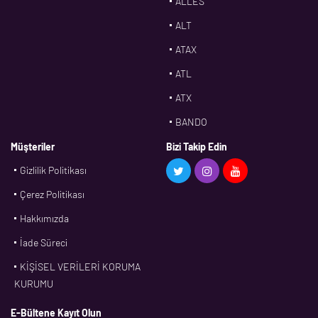
ALLES
ALT
ATAX
ATL
ATX
BANDO
BMS
Müşteriler
Bizi Takip Edin
Gizlilik Politikası
CDF
Çerez Politikası
CFW
Hakkımızda
CONTI
İade Süreci
CORTECO
KİŞİSEL VERİLERİ KORUMA
CPM
KURUMU
CR
E-Bültene Kayıt Olun
DASLAGER