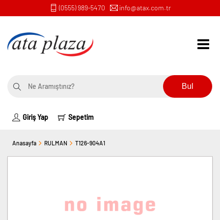
(0555) 989-5470
info@atax.com.tr
Bul
Giriş Yap
Sepetim
Anasayfa
RULMAN
T126-904A1