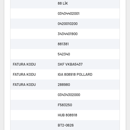
88 LİK
03434402001
0420010200
3434401900
881381
542340
FATURA KODU
SKF VKBA5437
FATURA KODU
IGA 808918 POLLARD
FATURA KODU
288980
03434302000
F583250
HUB 808918
BT2-0626