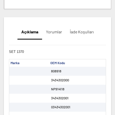
Açıklama
Yorumlar
İade Koşulları
SET 1370
Marka
OEM Kodu
808918
3434302000
NP914118
3434302001
03434302001