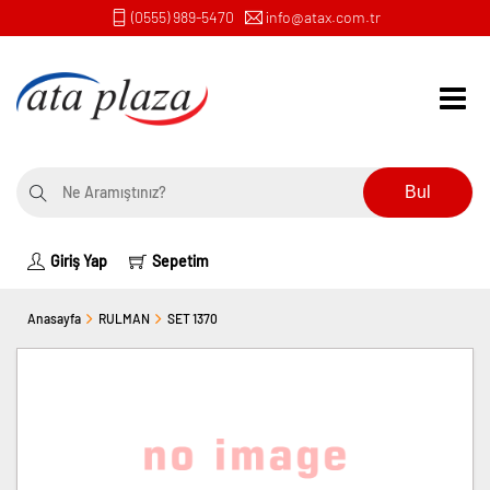
(0555) 989-5470
info@atax.com.tr
Bul
Giriş Yap
Sepetim
Anasayfa
RULMAN
SET 1370