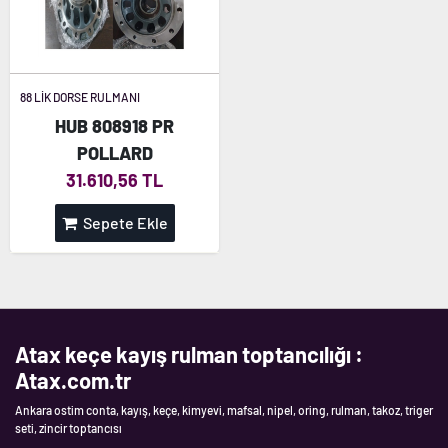
88 LİK DORSE RULMANI
HUB 808918 PR
POLLARD
31.610,56 TL
Sepete Ekle
Atax keçe kayış rulman toptancılığı :
Atax.com.tr
Ankara ostim conta, kayış, keçe, kimyevi, mafsal, nipel, oring, rulman, takoz, triger
seti, zincir toptancısı