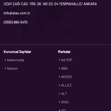
UZAY ÇAĞI CAD. 1155. SK. NO:22-24 YENİMAHALLE/ ANKARA
info@atax.com.tr
(0555) 989-5470
Kurumsal Sayfalar
Markalar
Hakkımızda
AA-TOP
İletişim
ABA
AKROS
ALLES
ALT
ATAX
ATL