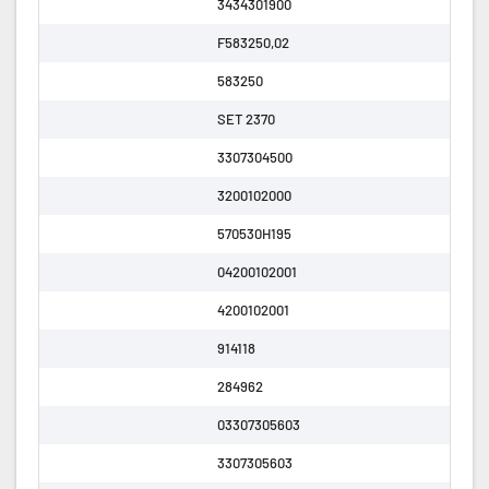
3434301900
F583250,02
583250
SET 2370
3307304500
3200102000
570530H195
04200102001
4200102001
914118
284962
03307305603
3307305603