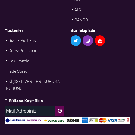
ATX
BANDO
BMS
Müşteriler
Bizi Takip Edin
Gizlilik Politikası
CDF
Çerez Politikası
CFW
Hakkımızda
CONTI
İade Süreci
CORTECO
KİŞİSEL VERİLERİ KORUMA
CPM
KURUMU
CR
E-Bültene Kayıt Olun
DASLAGER
DAYCO
DPH
EBF