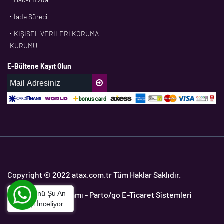
İade Süreci
CORTECO
KİŞİSEL VERİLERİ KORUMA
CPM
KURUMU
CR
E-Bültene Kayıt Olun
DASLAGER
DAYCO
DPH
EBF
ECOPARTS
ELRİNG
ETC
Copyright © 2022 atax.com.tr Tüm Haklar Saklıdır.
FAG
Bu Ürünü Şu An
Yedek Parça Programı
- Parto/go E-Ticaret Sistemleri
FAGO
1
Kişi İnceliyor
FDT