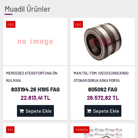
Muadil Ürünler
FAG
FAG
MERCEDES ATEGO FORTUNA ÖN
MAN TGL-TGM, IVECO EUROCARGO
RULMAN
OTOKAR DORUK ARKA PORYA
803194.26 H195 FAG
805092 FAG
22.813,41 TL
26.572,82 TL
Sepete Ekle
Sepete Ekle
PFI
TIMKEN