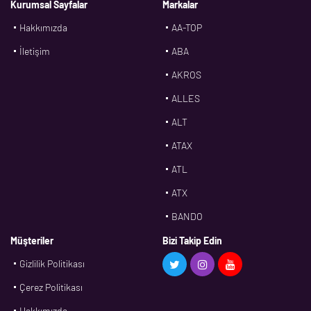
Kurumsal Sayfalar
Markalar
Hakkımızda
AA-TOP
İletişim
ABA
AKROS
ALLES
ALT
ATAX
ATL
ATX
BANDO
BMS
Müşteriler
Bizi Takip Edin
Gizlilik Politikası
CDF
Çerez Politikası
CFW
Hakkımızda
CONTI