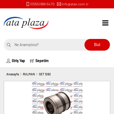
(0555) 989-5470
info@atax.com.tr
Bul
Giriş Yap
Sepetim
Anasayfa
RULMAN
SET 1262