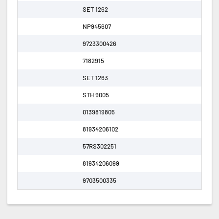
SET 1262
NP945607
9723300426
7182915
SET 1263
STH 9005
0139819805
81934206102
57RS302251
81934206099
9703500335