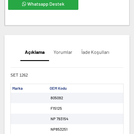
Whatsapp Destek
Açıklama
Yorumlar
İade Koşulları
SET 1262
Marka
OEM Kodu
805092
F15125
NP 793154
NP853251