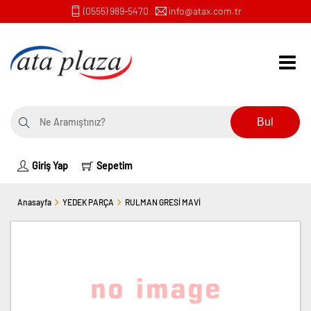
(0555) 989-5470
info@atax.com.tr
Bul
Giriş Yap
Sepetim
Anasayfa
YEDEK PARÇA
RULMAN GRESİ MAVİ