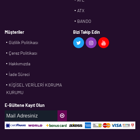
ATX
BANDO
BMS
Müşteriler
Bizi Takip Edin
Gizlilik Politikası
CDF
Çerez Politikası
CFW
Hakkımızda
CONTI
İade Süreci
CORTECO
KİŞİSEL VERİLERİ KORUMA
CPM
KURUMU
CR
E-Bültene Kayıt Olun
DASLAGER
DAYCO
DPH
EBF