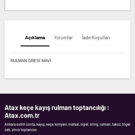
Açıklama
Yorumlar
İade Koşulları
RULMAN GRESİ MAVİ
Atax keçe kayış rulman toptancılığı :
Atax.com.tr
Ankara ostim conta, kayış, keçe, kimyevi, mafsal, nipel, oring, rulman, takoz, triger
seti, zincir toptancısı