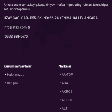
Ankara ostim conta, kayış, keçe, kimyevi, mafsal, nipel, oring, rulman, takoz, triger
seti, zincir toptancısı
UZAY ÇAĞI CAD. 1155. SK. NO:22-24 YENİMAHALLE/ ANKARA
info@atax.com.tr
(0555) 989-5470
Kurumsal Sayfalar
Markalar
Hakkımızda
AA-TOP
İletişim
ABA
AKROS
ALLES
ALT