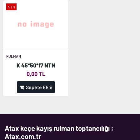
NTN
RULMAN
K 45*50*17 NTN
0,00 TL
Sepete Ekle
Atax keçe kayış rulman toptancılığı :
Atax.com.tr