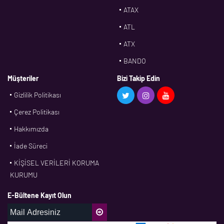
ATAX
ATL
ATX
BANDO
BMS
Müşteriler
Bizi Takip Edin
Gizlilik Politikası
CDF
Çerez Politikası
CFW
Hakkımızda
CONTI
İade Süreci
CORTECO
KİŞİSEL VERİLERİ KORUMA
CPM
KURUMU
CR
E-Bültene Kayıt Olun
DASLAGER
DAYCO