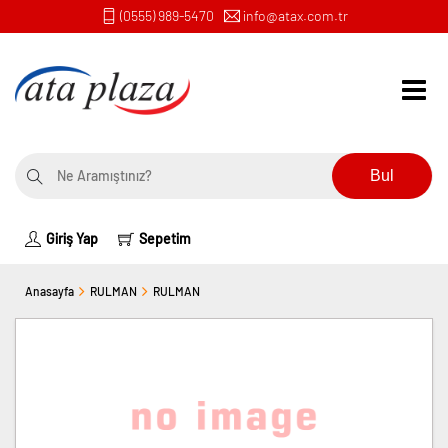
(0555) 989-5470
info@atax.com.tr
Bul
Giriş Yap
Sepetim
Anasayfa
RULMAN
RULMAN