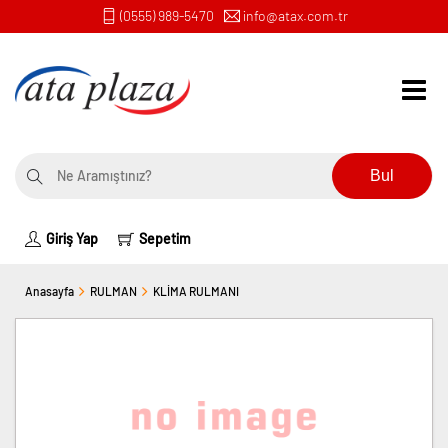
(0555) 989-5470
info@atax.com.tr
Bul
Giriş Yap
Sepetim
Anasayfa
RULMAN
KLİMA RULMANI