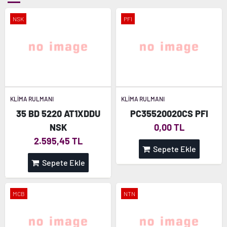
NSK
PFI
KLİMA RULMANI
KLİMA RULMANI
35 BD 5220 AT1XDDU
PC35520020CS PFI
NSK
0,00 TL
2.595,45 TL
Sepete Ekle
Sepete Ekle
MCB
NTN