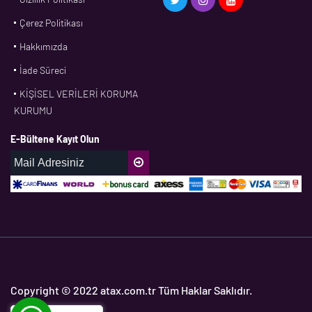
Çerez Politikası
CFW
Hakkımızda
CONTI
İade Süreci
CORTECO
KİŞİSEL VERİLERİ KORUMA
CPM
KURUMU
CR
E-Bültene Kayıt Olun
DASLAGER
DAYCO
DPH
EBF
ECOPARTS
ELRİNG
ETC
Copyright © 2022 atax.com.tr Tüm Haklar Saklıdır.
FAG