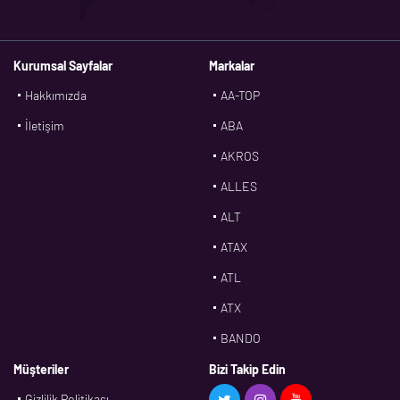
Kurumsal Sayfalar
Markalar
Hakkımızda
AA-TOP
İletişim
ABA
AKROS
ALLES
ALT
ATAX
ATL
ATX
BANDO
BMS
Müşteriler
Bizi Takip Edin
Gizlilik Politikası
CDF