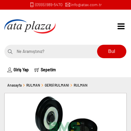
(0555) 989-5470
info@atax.com.tr
Bul
Giriş Yap
Sepetim
Anasayfa
RULMAN
GERGİ RULMANI
RULMAN