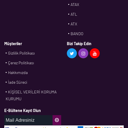
ATAX
ATL
ATX
BANDO
BMS
Müşteriler
Bizi Takip Edin
Gizlilik Politikası
CDF
Çerez Politikası
CFW
Hakkımızda
CONTI
İade Süreci
CORTECO
KİŞİSEL VERİLERİ KORUMA
CPM
KURUMU
CR
E-Bültene Kayıt Olun
DASLAGER
DAYCO