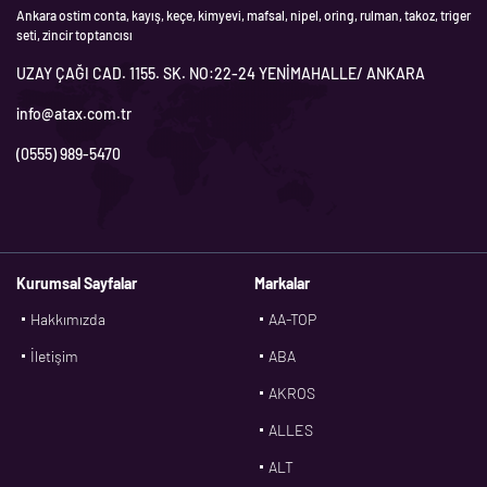
Ankara ostim conta, kayış, keçe, kimyevi, mafsal, nipel, oring, rulman, takoz, triger
seti, zincir toptancısı
UZAY ÇAĞI CAD. 1155. SK. NO:22-24 YENİMAHALLE/ ANKARA
info@atax.com.tr
(0555) 989-5470
Kurumsal Sayfalar
Markalar
Hakkımızda
AA-TOP
İletişim
ABA
AKROS
ALLES
ALT