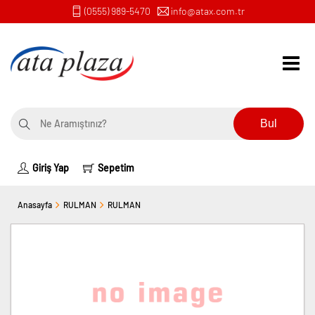
(0555) 989-5470
info@atax.com.tr
Bul
Giriş Yap
Sepetim
Anasayfa
RULMAN
RULMAN