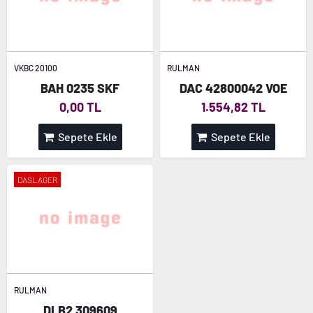
VKBC 20100
RULMAN
BAH 0235 SKF
DAC 42800042 VOE
0,00 TL
1.554,82 TL
Sepete Ekle
Sepete Ekle
DASLAGER
RULMAN
DLB2 309609