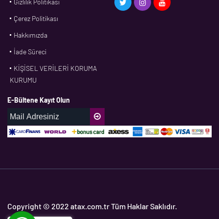
Gizlilik Politikası
CDF
Çerez Politikası
CFW
Hakkımızda
CONTI
İade Süreci
CORTECO
KİŞİSEL VERİLERİ KORUMA
CPM
KURUMU
CR
E-Bültene Kayıt Olun
DASLAGER
DAYCO
DPH
EBF
ECOPARTS
ELRİNG
ETC
Copyright © 2022 atax.com.tr Tüm Haklar Saklıdır.
FAG