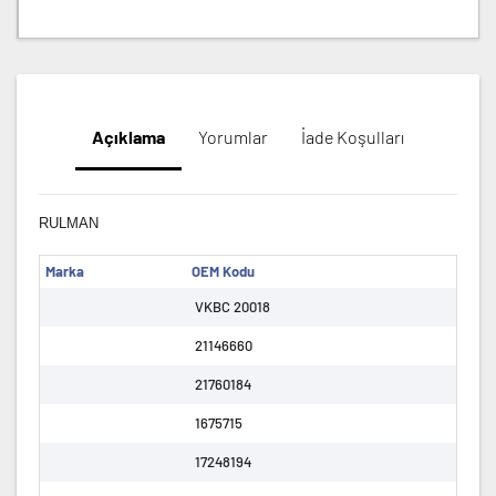
Açıklama
Yorumlar
İade Koşulları
RULMAN
Marka
OEM Kodu
VKBC 20018
21146660
21760184
1675715
17248194