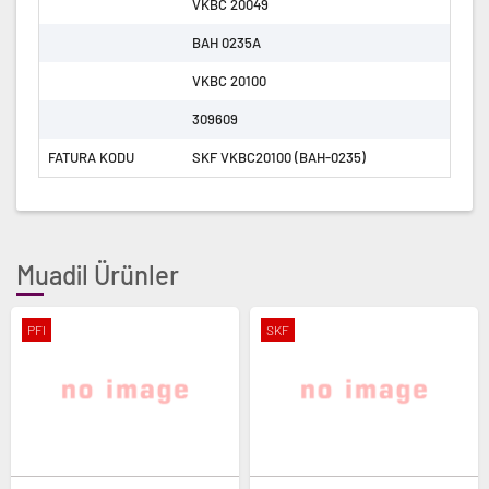
VKBC 20049
BAH 0235A
VKBC 20100
309609
FATURA KODU
SKF VKBC20100 (BAH-0235)
Muadil Ürünler
PFI
SKF