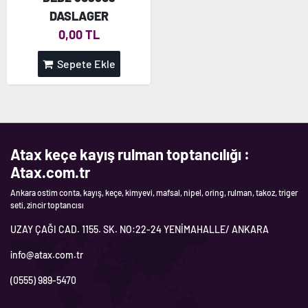
DASLAGER
0,00 TL
Sepete Ekle
Atax keçe kayış rulman toptancılığı :
Atax.com.tr
Ankara ostim conta, kayış, keçe, kimyevi, mafsal, nipel, oring, rulman, takoz, triger
seti, zincir toptancısı
UZAY ÇAĞI CAD. 1155. SK. NO:22-24 YENİMAHALLE/ ANKARA
info@atax.com.tr
(0555) 989-5470