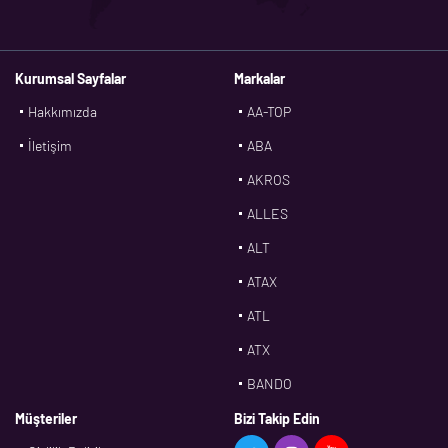
Kurumsal Sayfalar
Markalar
Hakkımızda
AA-TOP
İletişim
ABA
AKROS
ALLES
ALT
ATAX
ATL
ATX
BANDO
BMS
Müşteriler
Bizi Takip Edin