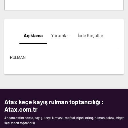
Açıklama
Yorumlar
İade Koşulları
RULMAN
Atax keçe kayış rulman toptancılığı :
Atax.com.tr
Ankara ostim conta, kayış, keçe, kimyevi, mafsal, nipel, oring, rulman, takoz, triger
seti, zincir toptancısı