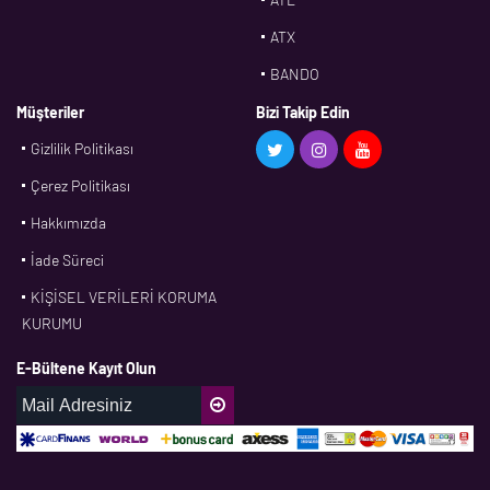
ATX
BANDO
BMS
Müşteriler
Bizi Takip Edin
Gizlilik Politikası
CDF
Çerez Politikası
CFW
Hakkımızda
CONTI
İade Süreci
CORTECO
KİŞİSEL VERİLERİ KORUMA
CPM
KURUMU
CR
E-Bültene Kayıt Olun
DASLAGER
DAYCO
DPH
EBF