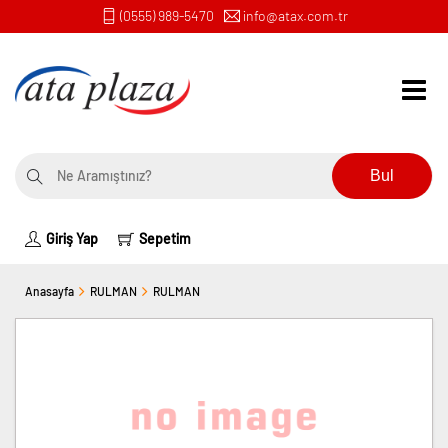
(0555) 989-5470
info@atax.com.tr
Bul
Giriş Yap
Sepetim
Anasayfa
RULMAN
RULMAN