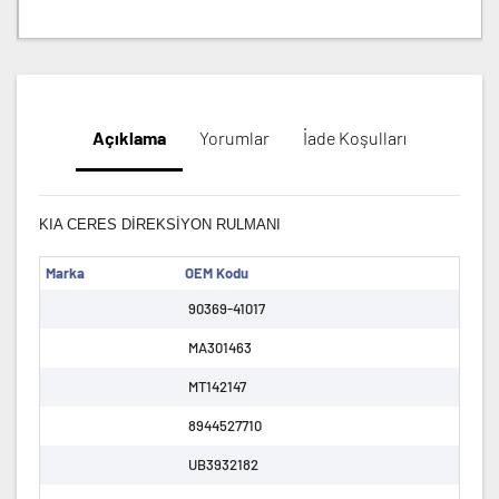
Açıklama
Yorumlar
İade Koşulları
KIA CERES DİREKSİYON RULMANI
Marka
OEM Kodu
90369-41017
MA301463
MT142147
8944527710
UB3932182