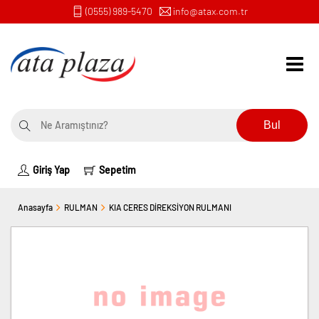
(0555) 989-5470
info@atax.com.tr
Bul
Giriş Yap
Sepetim
Anasayfa
RULMAN
KIA CERES DİREKSİYON RULMANI