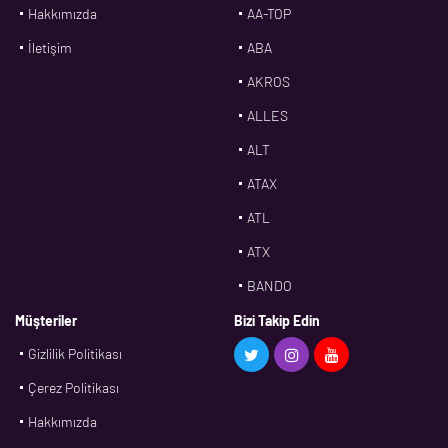
Hakkımızda
AA-TOP
İletişim
ABA
AKROS
ALLES
ALT
ATAX
ATL
ATX
BANDO
BMS
Müşteriler
Bizi Takip Edin
Gizlilik Politikası
CDF
Çerez Politikası
CFW
Hakkımızda
CONTI