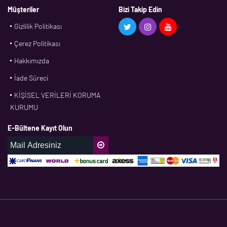
BMS
Müşteriler
Bizi Takip Edin
Gizlilik Politikası
CDF
Çerez Politikası
CFW
Hakkımızda
CONTI
İade Süreci
CORTECO
KİŞİSEL VERİLERİ KORUMA
CPM
KURUMU
CR
E-Bültene Kayıt Olun
DASLAGER
DAYCO
DPH
EBF
ECOPARTS
ELRİNG