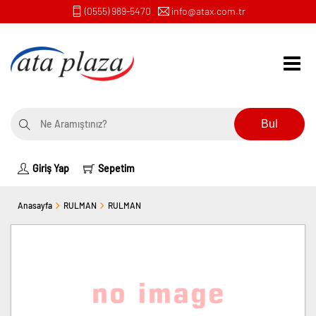
(0555) 989-5470
info@atax.com.tr
Bul
Giriş Yap
Sepetim
Anasayfa
RULMAN
RULMAN