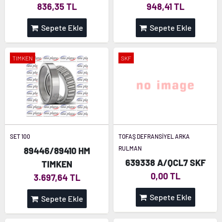
836,35 TL
948,41 TL
Sepete Ekle
Sepete Ekle
TIMKEN
SKF
SET 100
TOFAŞ DEFRANSİYEL ARKA
RULMAN
89446/89410 HM
639338 A/QCL7 SKF
TIMKEN
0,00 TL
3.697,64 TL
Sepete Ekle
Sepete Ekle