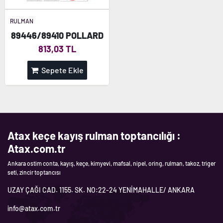
RULMAN
89446/89410 POLLARD
813,03 TL
Sepete Ekle
Atax keçe kayış rulman toptancılığı :
Atax.com.tr
Ankara ostim conta, kayış, keçe, kimyevi, mafsal, nipel, oring, rulman, takoz, triger
seti, zincir toptancısı
UZAY ÇAĞI CAD. 1155. SK. NO:22-24 YENİMAHALLE/ ANKARA
info@atax.com.tr