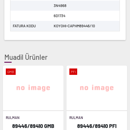
3N4968
6D1734
FATURA KODU
KOYOHI-CAPHM89446/10
Muadil Ürünler
GMB
PFI
RULMAN
RULMAN
89446/89410 GMB
89446/89410 PFI