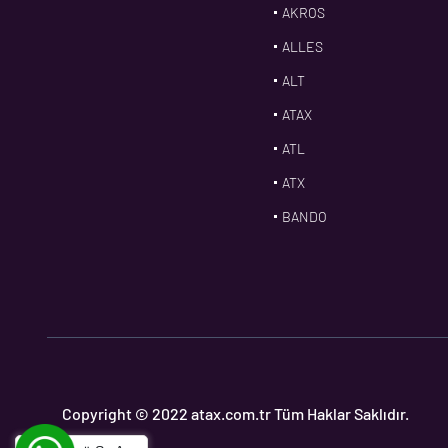
AKROS
ALLES
ALT
ATAX
ATL
ATX
BANDO
BMS
CDF
CFW
CONTI
CORTECO
Copyright © 2022 atax.com.tr Tüm Haklar Saklıdır.
CPM