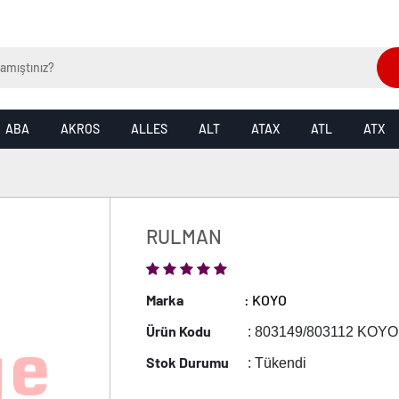
ABA
AKROS
ALLES
ALT
ATAX
ATL
ATX
RULMAN
Marka
: KOYO
Ürün Kodu
: 803149/803112 KOYO
Stok Durumu
: Tükendi