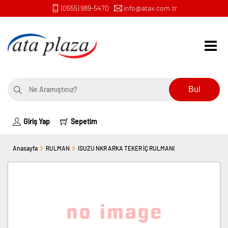
(0555) 989-5470
info@atax.com.tr
Bul
Giriş Yap
Sepetim
Anasayfa
RULMAN
ISUZU NKR ARKA TEKER İÇ RULMANI