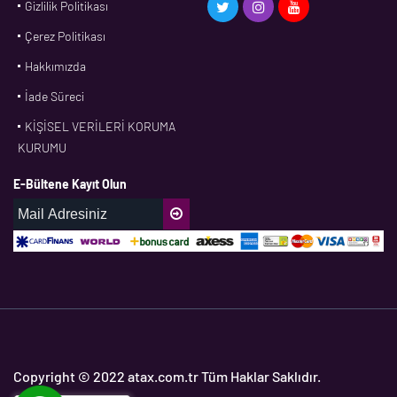
Gizlilik Politikası
CDF
Çerez Politikası
CFW
Hakkımızda
CONTI
İade Süreci
CORTECO
KİŞİSEL VERİLERİ KORUMA
CPM
KURUMU
CR
E-Bültene Kayıt Olun
DASLAGER
DAYCO
DPH
EBF
ECOPARTS
ELRİNG
ETC
Copyright © 2022 atax.com.tr Tüm Haklar Saklıdır.