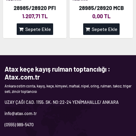
28985/28920 PFI
28985/28920 MCB
1.207,71 TL
0,00 TL
Sepete Ekle
Sepete Ekle
Atax keçe kayış rulman toptancılığı :
Atax.com.tr
Ankara ostim conta, kayış, keçe, kimyevi, mafsal, nipel, oring, rulman, takoz, triger
seti, zincir toptancısı
UZAY ÇAĞI CAD. 1155. SK. NO:22-24 YENİMAHALLE/ ANKARA
info@atax.com.tr
(0555) 989-5470