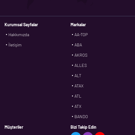
Kurumsal Sayfalar
Markalar
Hakkımızda
AA-TOP
İletişim
ABA
AKROS
ALLES
ALT
ATAX
ATL
ATX
BANDO
BMS
Müşteriler
Bizi Takip Edin