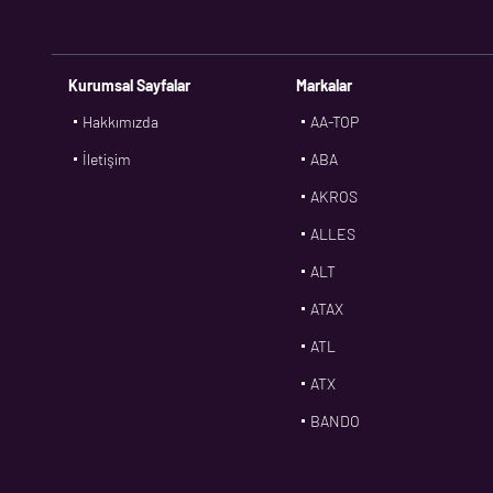
Kurumsal Sayfalar
Markalar
Hakkımızda
AA-TOP
İletişim
ABA
AKROS
ALLES
ALT
ATAX
ATL
ATX
BANDO
BMS