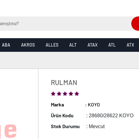
ABA
AKROS
ALLES
ALT
ATAX
ATL
ATX
RULMAN
Marka
: KOYO
Ürün Kodu
: 28680/28622 KOYO
Stok Durumu
: Mevcut