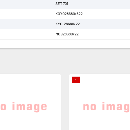
SET 701
KOYO28680/622
KYO-28680/22
MCB28680/22
PFI