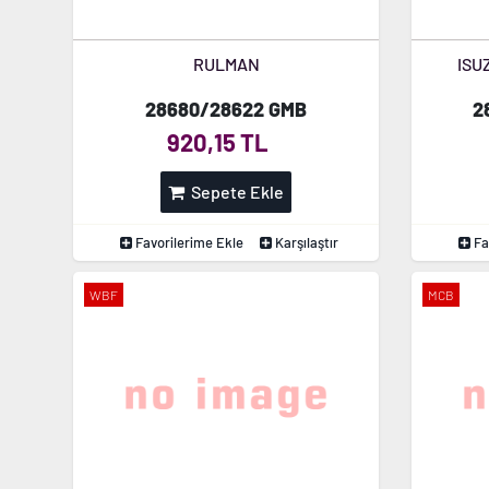
RULMAN
ISU
28680/28622 GMB
2
920,15 TL
Sepete Ekle
Favorilerime Ekle
Karşılaştır
Fa
WBF
MCB