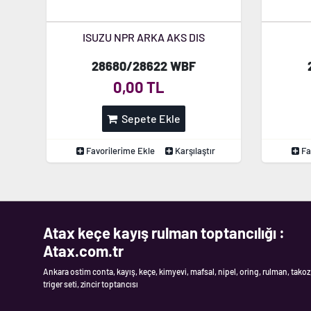
ISUZU NPR ARKA AKS DIS
28680/28622 WBF
0,00 TL
Sepete Ekle
Favorilerime Ekle
Karşılaştır
Fa
Atax keçe kayış rulman toptancılığı :
Atax.com.tr
Ankara ostim conta, kayış, keçe, kimyevi, mafsal, nipel, oring, rulman, takoz
triger seti, zincir toptancısı