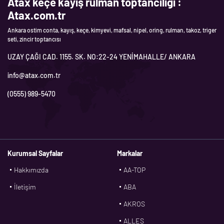
Atax keçe kayış rulman toptancılığı :
Atax.com.tr
Ankara ostim conta, kayış, keçe, kimyevi, mafsal, nipel, oring, rulman, takoz, triger
seti, zincir toptancısı
UZAY ÇAĞI CAD. 1155. SK. NO:22-24 YENİMAHALLE/ ANKARA
info@atax.com.tr
(0555) 989-5470
Kurumsal Sayfalar
Markalar
Hakkımızda
AA-TOP
İletişim
ABA
AKROS
ALLES