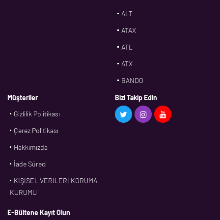
ALT
ATAX
ATL
ATX
BANDO
BMS
Müşteriler
Bizi Takip Edin
Gizlilik Politikası
CDF
Çerez Politikası
CFW
Hakkımızda
CONTI
İade Süreci
CORTECO
KİŞİSEL VERİLERİ KORUMA
CPM
KURUMU
CR
E-Bültene Kayıt Olun
DASLAGER