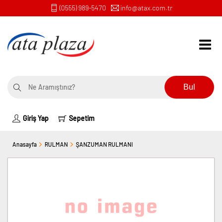
(0555) 989-5470
info@atax.com.tr
Bul
Giriş Yap
Sepetim
Anasayfa
RULMAN
ŞANZUMAN RULMANI