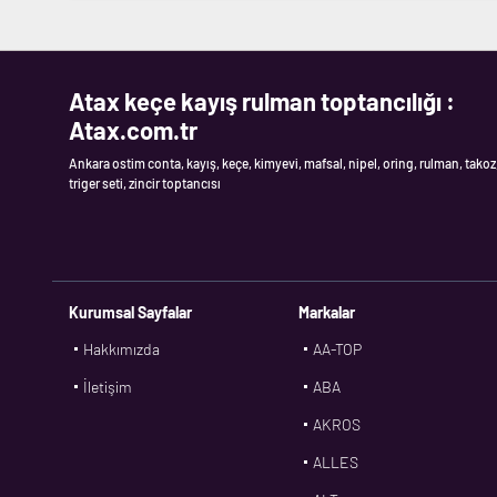
Atax keçe kayış rulman toptancılığı :
Atax.com.tr
Ankara ostim conta, kayış, keçe, kimyevi, mafsal, nipel, oring, rulman, takoz
triger seti, zincir toptancısı
Kurumsal Sayfalar
Markalar
Hakkımızda
AA-TOP
İletişim
ABA
AKROS
ALLES