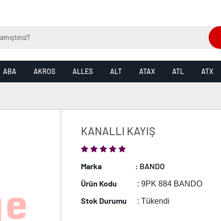
ABA
AKROS
ALLES
ALT
ATAX
ATL
ATX
KANALLI KAYIŞ
Marka
: BANDO
Ürün Kodu
: 9PK 884 BANDO
Stok Durumu
: Tükendi