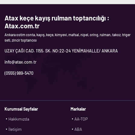
Atax keçe kayış rulman toptancılığı :
Atax.com.tr
Ankara ostim conta, kayış, keçe, kimyevi, mafsal, nipel, oring, rulman, takoz, triger
seti, zincir toptancısı
UZAY ÇAĞI CAD. 1155. SK. NO:22-24 YENİMAHALLE/ ANKARA
info@atax.com.tr
(0555) 989-5470
Kurumsal Sayfalar
Markalar
Hakkımızda
AA-TOP
İletişim
ABA