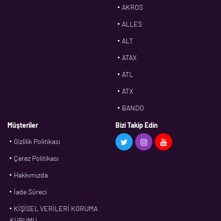
AKROS
ALLES
ALT
ATAX
ATL
ATX
BANDO
BMS
Müşteriler
Bizi Takip Edin
Gizlilik Politikası
CDF
Çerez Politikası
CFW
Hakkımızda
CONTI
İade Süreci
CORTECO
KİŞİSEL VERİLERİ KORUMA
CPM
KURUMU