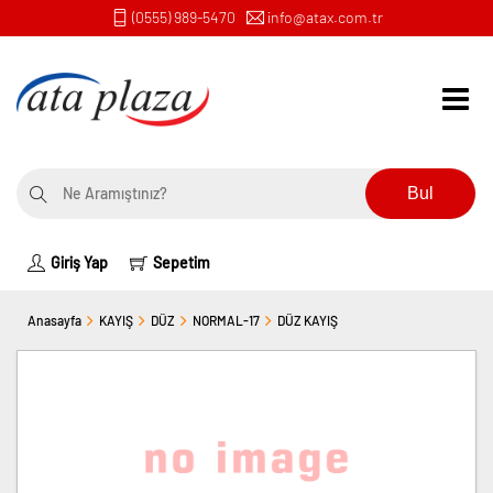
(0555) 989-5470
info@atax.com.tr
Bul
Giriş Yap
Sepetim
Anasayfa
KAYIŞ
DÜZ
NORMAL-17
DÜZ KAYIŞ