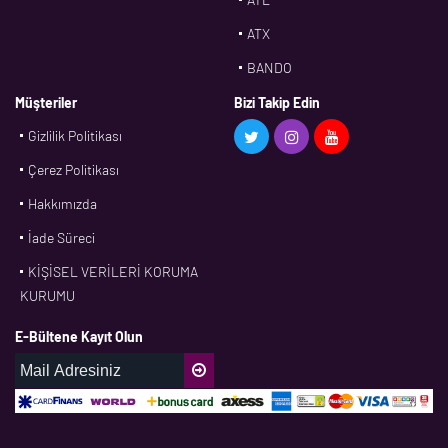
ATX
BANDO
BMS
Müşteriler
Bizi Takip Edin
Gizlilik Politikası
CDF
Çerez Politikası
CFW
Hakkımızda
CONTI
İade Süreci
CORTECO
KİŞİSEL VERİLERİ KORUMA
CPM
KURUMU
CR
E-Bültene Kayıt Olun
DASLAGER
DAYCO
DPH
EBF