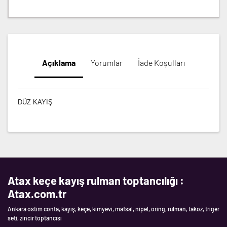
Açıklama
Yorumlar
İade Koşulları
DÜZ KAYIŞ
Atax keçe kayış rulman toptancılığı :
Atax.com.tr
Ankara ostim conta, kayış, keçe, kimyevi, mafsal, nipel, oring, rulman, takoz, triger
seti, zincir toptancısı