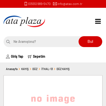
(0555) 989-5470
info@atax.com.tr
Bul
Giriş Yap
Sepetim
Anasayfa
KAYIŞ
DÜZ
İTHAL-13
DÜZ KAYIŞ