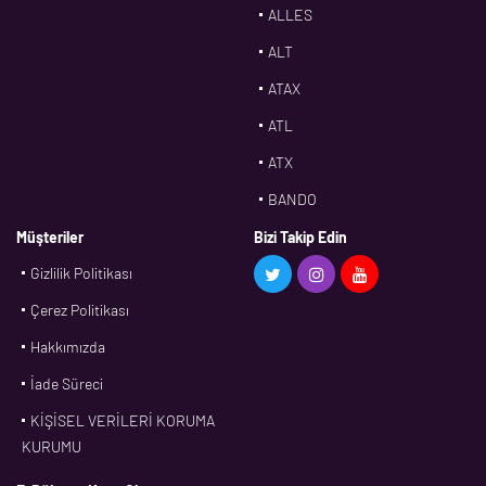
ALLES
ALT
ATAX
ATL
ATX
BANDO
BMS
Müşteriler
Bizi Takip Edin
Gizlilik Politikası
CDF
Çerez Politikası
CFW
Hakkımızda
CONTI
İade Süreci
CORTECO
KİŞİSEL VERİLERİ KORUMA
CPM
KURUMU
CR