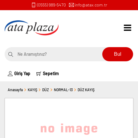
(0555) 989-5470
info@atax.com.tr
Bul
Giriş Yap
Sepetim
Anasayfa
KAYIŞ
DÜZ
NORMAL-13
DÜZ KAYIŞ