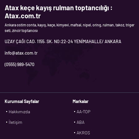
Atax keçe kayış rulman toptancılığı :
Atax.com.tr
Ankara ostim conta, kayış, keçe, kimyevi, mafsal, nipel, oring, rulman, takoz, triger
seti, zincir toptancısı
UZAY ÇAĞI CAD. 1155. SK. NO:22-24 YENİMAHALLE/ ANKARA
info@atax.com.tr
(0555) 989-5470
Kurumsal Sayfalar
Markalar
Hakkımızda
AA-TOP
İletişim
ABA
AKROS