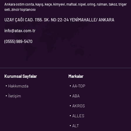
Ankara ostim conta, kayış, keçe, kimyevi, mafsal, nipel, oring, rulman, takoz, triger
seti, zincir toptancısı
UZAY ÇAĞI CAD. 1155. SK. NO:22-24 YENİMAHALLE/ ANKARA
info@atax.com.tr
(0555) 989-5470
Kurumsal Sayfalar
Markalar
Hakkımızda
AA-TOP
İletişim
ABA
AKROS
ALLES
ALT