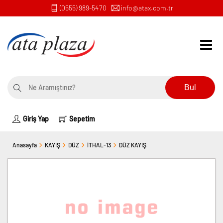
(0555) 989-5470
info@atax.com.tr
Bul
Giriş Yap
Sepetim
Anasayfa
KAYIŞ
DÜZ
İTHAL-13
DÜZ KAYIŞ