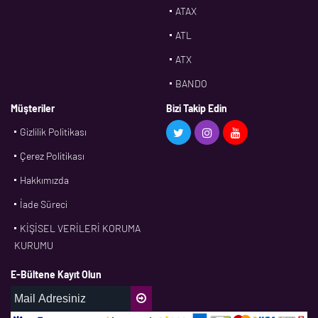
ATAX
ATL
ATX
BANDO
BMS
Müşteriler
Bizi Takip Edin
Gizlilik Politikası
CDF
Çerez Politikası
CFW
Hakkımızda
CONTI
İade Süreci
CORTECO
KİŞİSEL VERİLERİ KORUMA
CPM
KURUMU
CR
E-Bültene Kayıt Olun
DASLAGER
DAYCO