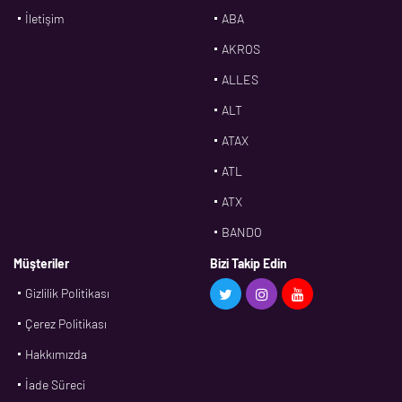
İletişim
ABA
AKROS
ALLES
ALT
ATAX
ATL
ATX
BANDO
BMS
Müşteriler
Bizi Takip Edin
Gizlilik Politikası
CDF
Çerez Politikası
CFW
Hakkımızda
CONTI
İade Süreci
CORTECO