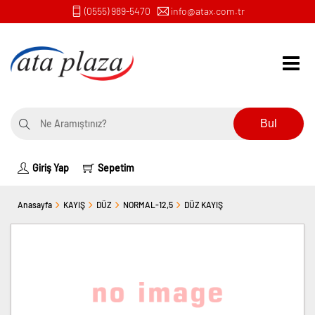
(0555) 989-5470
info@atax.com.tr
Bul
Giriş Yap
Sepetim
Anasayfa
KAYIŞ
DÜZ
NORMAL-12,5
DÜZ KAYIŞ