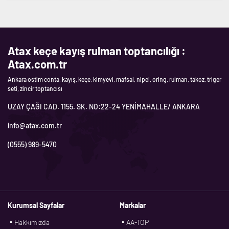
Atax keçe kayış rulman toptancılığı :
Atax.com.tr
Ankara ostim conta, kayış, keçe, kimyevi, mafsal, nipel, oring, rulman, takoz, triger
seti, zincir toptancısı
UZAY ÇAĞI CAD. 1155. SK. NO:22-24 YENİMAHALLE/ ANKARA
info@atax.com.tr
(0555) 989-5470
Kurumsal Sayfalar
Markalar
Hakkımızda
AA-TOP