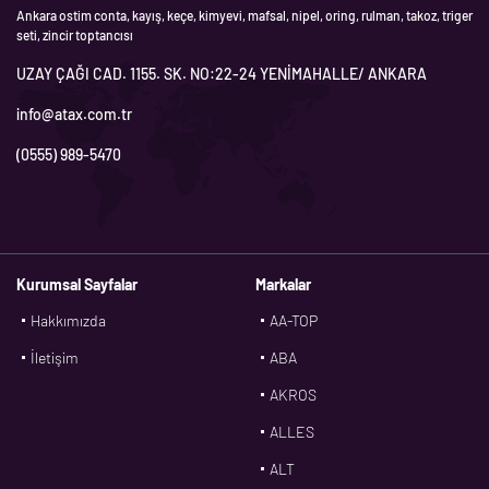
Ankara ostim conta, kayış, keçe, kimyevi, mafsal, nipel, oring, rulman, takoz, triger
seti, zincir toptancısı
UZAY ÇAĞI CAD. 1155. SK. NO:22-24 YENİMAHALLE/ ANKARA
info@atax.com.tr
(0555) 989-5470
Kurumsal Sayfalar
Markalar
Hakkımızda
AA-TOP
İletişim
ABA
AKROS
ALLES
ALT