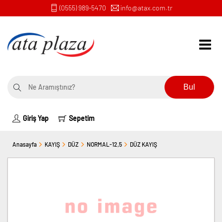
(0555) 989-5470
info@atax.com.tr
Bul
Giriş Yap
Sepetim
Anasayfa
KAYIŞ
DÜZ
NORMAL-12,5
DÜZ KAYIŞ