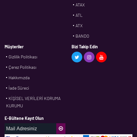
ATAX
ATL
ATX
BANDO
BMS
Müşteriler
Bizi Takip Edin
Gizlilik Politikası
CDF
Çerez Politikası
CFW
Hakkımızda
CONTI
İade Süreci
CORTECO
KİŞİSEL VERİLERİ KORUMA
CPM
KURUMU
CR
E-Bültene Kayıt Olun
DASLAGER
DAYCO