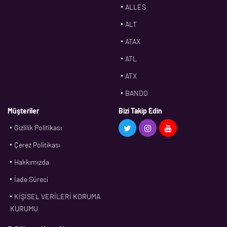
ALLES
ALT
ATAX
ATL
ATX
BANDO
BMS
Müşteriler
Bizi Takip Edin
Gizlilik Politikası
CDF
Çerez Politikası
CFW
Hakkımızda
CONTI
İade Süreci
CORTECO
KİŞİSEL VERİLERİ KORUMA
CPM
KURUMU
CR