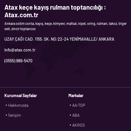
Atax keçe kayış rulman toptancılığı :
Atax.com.tr
Ankara ostim conta, kayış, keçe, kimyevi, mafsal, nipel, oring, rulman, takoz, triger
seti, zincir toptancısı
UZAY ÇAĞI CAD. 1155. SK. NO:22-24 YENİMAHALLE/ ANKARA
info@atax.com.tr
(0555) 989-5470
Kurumsal Sayfalar
Markalar
Hakkımızda
AA-TOP
İletişim
ABA
AKROS