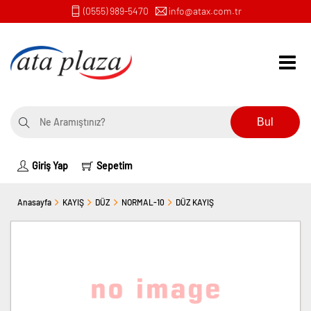
(0555) 989-5470
info@atax.com.tr
Bul
Giriş Yap
Sepetim
Anasayfa
KAYIŞ
DÜZ
NORMAL-10
DÜZ KAYIŞ