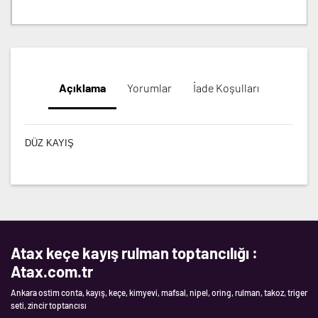
Açıklama
Yorumlar
İade Koşulları
DÜZ KAYIŞ
Atax keçe kayış rulman toptancılığı :
Atax.com.tr
Ankara ostim conta, kayış, keçe, kimyevi, mafsal, nipel, oring, rulman, takoz, triger
seti, zincir toptancısı