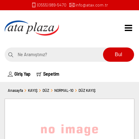
(0555) 989-5470
info@atax.com.tr
Bul
Giriş Yap
Sepetim
Anasayfa
KAYIŞ
DÜZ
NORMAL-10
DÜZ KAYIŞ