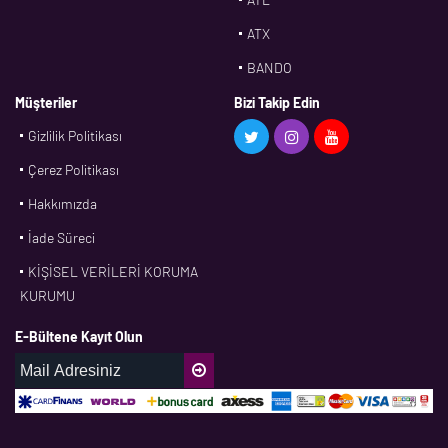
ATX
BANDO
BMS
Müşteriler
Bizi Takip Edin
Gizlilik Politikası
CDF
Çerez Politikası
CFW
Hakkımızda
CONTI
İade Süreci
CORTECO
KİŞİSEL VERİLERİ KORUMA
CPM
KURUMU
CR
E-Bültene Kayıt Olun
DASLAGER
DAYCO
DPH
EBF