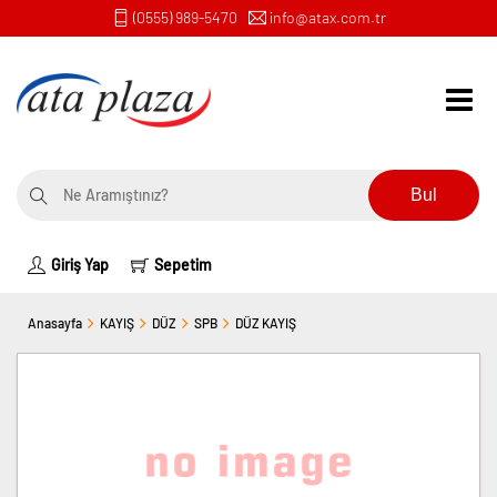
(0555) 989-5470
info@atax.com.tr
Bul
Giriş Yap
Sepetim
Anasayfa
KAYIŞ
DÜZ
SPB
DÜZ KAYIŞ