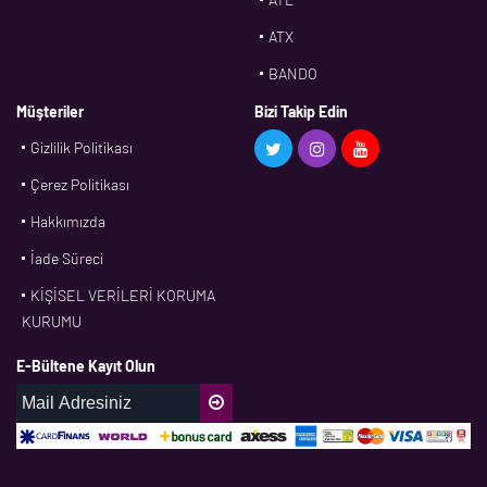
ATX
BANDO
BMS
Müşteriler
Bizi Takip Edin
Gizlilik Politikası
CDF
Çerez Politikası
CFW
Hakkımızda
CONTI
İade Süreci
CORTECO
KİŞİSEL VERİLERİ KORUMA
CPM
KURUMU
CR
E-Bültene Kayıt Olun
DASLAGER
DAYCO
DPH
EBF