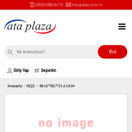
(0555) 989-5470
info@atax.com.tr
Bul
Giriş Yap
Sepetim
Anasayfa
KEÇE
98,42*139,7*24,2 UAO4