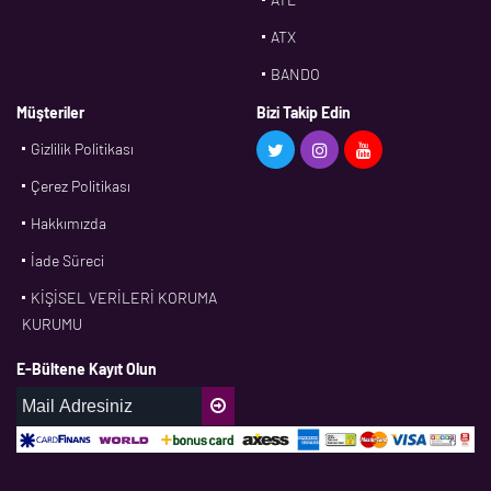
ATX
BANDO
BMS
Müşteriler
Bizi Takip Edin
Gizlilik Politikası
CDF
Çerez Politikası
CFW
Hakkımızda
CONTI
İade Süreci
CORTECO
KİŞİSEL VERİLERİ KORUMA
CPM
KURUMU
CR
E-Bültene Kayıt Olun
DASLAGER
DAYCO
DPH
EBF