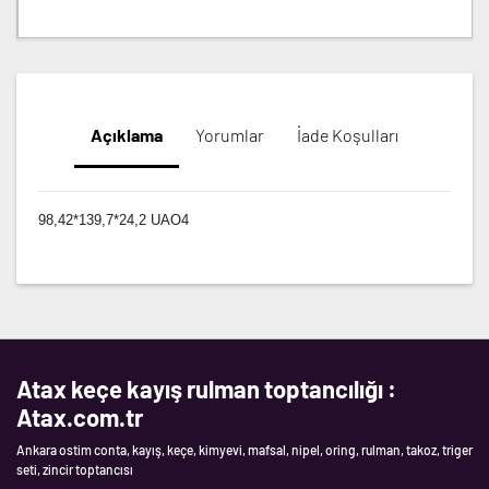
Açıklama
Yorumlar
İade Koşulları
98,42*139,7*24,2 UAO4
Atax keçe kayış rulman toptancılığı :
Atax.com.tr
Ankara ostim conta, kayış, keçe, kimyevi, mafsal, nipel, oring, rulman, takoz, triger
seti, zincir toptancısı