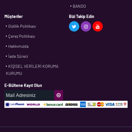
BANDO
BMS
Müşteriler
Bizi Takip Edin
Gizlilik Politikası
CDF
Çerez Politikası
CFW
Hakkımızda
CONTI
İade Süreci
CORTECO
KİŞİSEL VERİLERİ KORUMA
CPM
KURUMU
CR
E-Bültene Kayıt Olun
DASLAGER
DAYCO
DPH
EBF
ECOPARTS