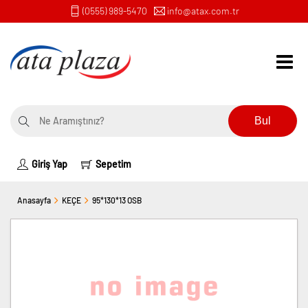
(0555) 989-5470
info@atax.com.tr
Bul
Giriş Yap
Sepetim
Anasayfa
KEÇE
95*130*13 OSB