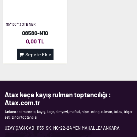
95*130*13 OTB NBR
08580-N10
0,00 TL
Sepete Ekle
Atax keçe kayış rulman toptancılığı :
Atax.com.tr
Ankara ostim conta, kayış, keçe, kimyevi, mafsal, nipel, oring, rulman, takoz, triger
seti, zincir toptancısı
UZAY ÇAĞI CAD. 1155. SK. NO:22-24 YENİMAHALLE/ ANKARA