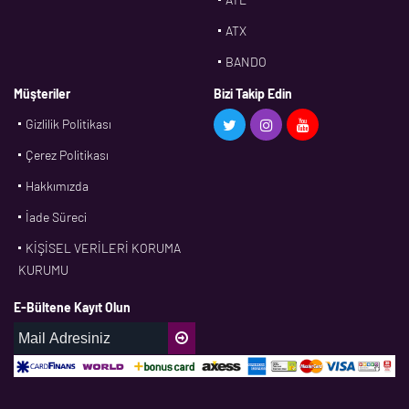
ATX
BANDO
BMS
Müşteriler
Bizi Takip Edin
Gizlilik Politikası
CDF
Çerez Politikası
CFW
Hakkımızda
CONTI
İade Süreci
CORTECO
KİŞİSEL VERİLERİ KORUMA
CPM
KURUMU
CR
E-Bültene Kayıt Olun
DASLAGER
DAYCO
DPH
EBF