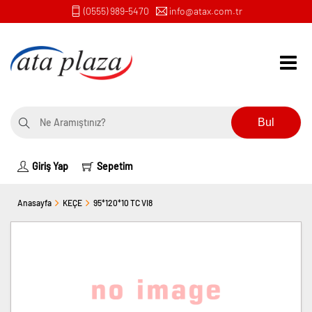
(0555) 989-5470
info@atax.com.tr
Bul
Giriş Yap
Sepetim
Anasayfa
KEÇE
95*120*10 TC VI8