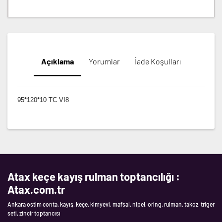
Açıklama
Yorumlar
İade Koşulları
95*120*10 TC VI8
Atax keçe kayış rulman toptancılığı :
Atax.com.tr
Ankara ostim conta, kayış, keçe, kimyevi, mafsal, nipel, oring, rulman, takoz, triger
seti, zincir toptancısı