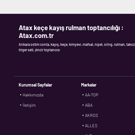
Atax keçe kayış rulman toptancılığı :
Atax.com.tr
Ankara ostim conta, kayış, keçe, kimyevi, mafsal, nipel, oring, rulman, takoz
triger seti, zincir toptancısı
Kurumsal Sayfalar
Markalar
Hakkımızda
AA-TOP
İletişim
ABA
AKROS
ALLES