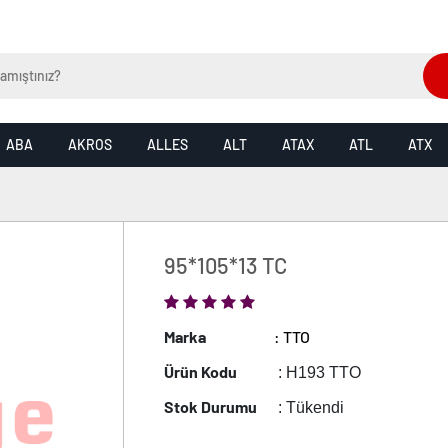
ABA
AKROS
ALLES
ALT
ATAX
ATL
ATX
95*105*13 TC
Marka
: TTO
Ürün Kodu
: H193 TTO
Stok Durumu
: Tükendi