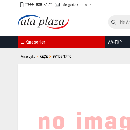
(0555) 989-5470
info@atax.com.tr
Kategoriler
AA-TOP
Anasayfa
KEÇE
95*105*13 TC