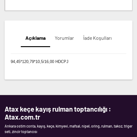
Açıklama
Yorumlar
İade Koşulları
94,45*120,79*10,5/16,00 HDCPJ
Atax keçe kayış rulman toptancılığı :
Atax.com.tr
Ankara ostim conta, kayış, keçe, kimyevi, mafsal, nipel, oring, rulman, takoz, triger
seti, zincir toptancısı