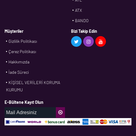
ATX
BANDO
BMS
Müşteriler
Bizi Takip Edin
Gizlilik Politikası
CDF
Çerez Politikası
CFW
Hakkımızda
CONTI
İade Süreci
CORTECO
KİŞİSEL VERİLERİ KORUMA
CPM
KURUMU
CR
E-Bültene Kayıt Olun
DASLAGER
DAYCO
DPH
EBF