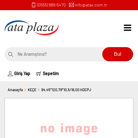
(0555) 989-5470
info@atax.com.tr
Bul
Giriş Yap
Sepetim
Anasayfa
KEÇE
94,45*120,79*10,5/16,00 HDCPJ