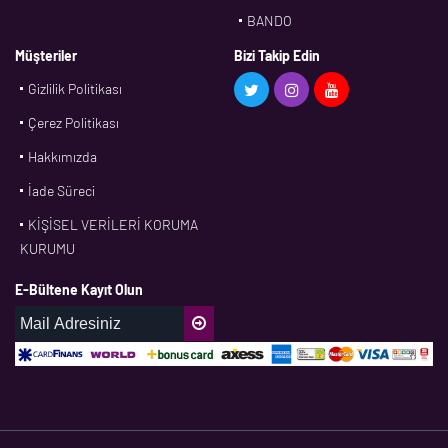
BANDO
BMS
Müşteriler
Bizi Takip Edin
Gizlilik Politikası
CDF
Çerez Politikası
CFW
Hakkımızda
CONTI
İade Süreci
CORTECO
KİŞİSEL VERİLERİ KORUMA
CPM
KURUMU
CR
E-Bültene Kayıt Olun
DASLAGER
DAYCO
DPH
EBF
ECOPARTS