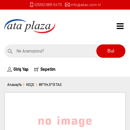
(0555) 989-5470
info@atax.com.tr
Bul
Giriş Yap
Sepetim
Anasayfa
KEÇE
85*114,5*13 TA2