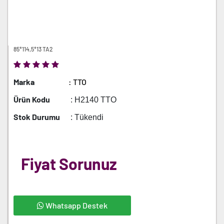
85*114,5*13 TA2
Marka
: TTO
Ürün Kodu
: H2140 TTO
Stok Durumu
: Tükendi
Fiyat Sorunuz
Whatsapp Destek