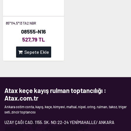
85*114,5*13 TA2 NBR
08555-N16
527,79 TL
Sepete Ekle
Atax keçe kayış rulman toptancılığı :
Atax.com.tr
Ankara ostim conta, kayış, keçe, kimyevi, mafsal, nipel, oring, rulman, takoz, triger
seti, zincir toptancısı
UZAY ÇAĞI CAD. 1155. SK. NO:22-24 YENİMAHALLE/ ANKARA