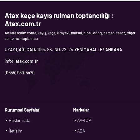
Atax keçe kayış rulman toptancılığı :
Atax.com.tr
Ankara ostim conta, kayış, keçe, kimyevi, mafsal, nipel, oring, rulman, takoz, triger
seti, zincir toptancısı
UZAY ÇAĞI CAD. 1155. SK. NO:22-24 YENİMAHALLE/ ANKARA
info@atax.com.tr
(0555) 989-5470
Kurumsal Sayfalar
Markalar
Hakkımızda
AA-TOP
İletişim
ABA