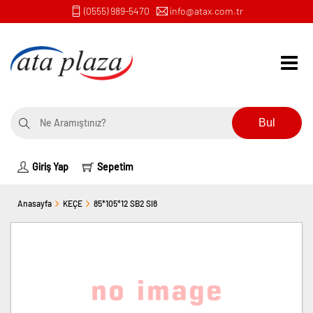
(0555) 989-5470
info@atax.com.tr
Bul
Giriş Yap
Sepetim
Anasayfa
KEÇE
85*105*12 SB2 SI8