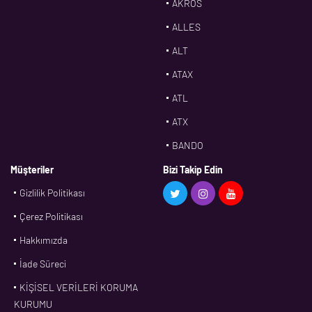
AKROS
ALLES
ALT
ATAX
ATL
ATX
BANDO
BMS
Müşteriler
Bizi Takip Edin
Gizlilik Politikası
CDF
Çerez Politikası
CFW
Hakkımızda
CONTI
İade Süreci
CORTECO
KİŞİSEL VERİLERİ KORUMA
CPM
KURUMU
CR