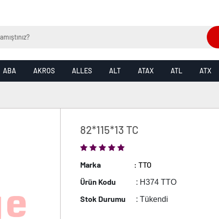
ABA
AKROS
ALLES
ALT
ATAX
ATL
ATX
82*115*13 TC
Marka
: TTO
Ürün Kodu
: H374 TTO
Stok Durumu
: Tükendi