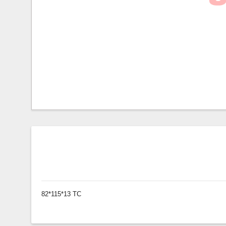
82*115*13 TC