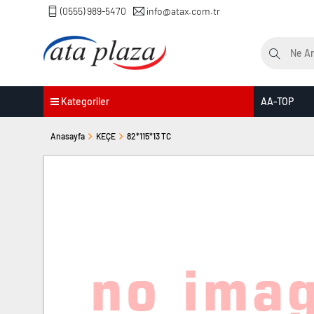
(0555) 989-5470
info@atax.com.tr
Kategoriler
AA-TOP
Anasayfa
KEÇE
82*115*13 TC