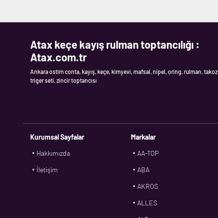
Atax keçe kayış rulman toptancılığı :
Atax.com.tr
Ankara ostim conta, kayış, keçe, kimyevi, mafsal, nipel, oring, rulman, takoz
triger seti, zincir toptancısı
Kurumsal Sayfalar
Markalar
Hakkımızda
AA-TOP
İletişim
ABA
AKROS
ALLES