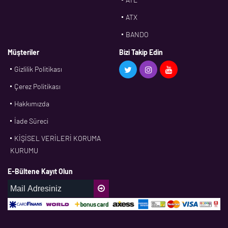
ATX
BANDO
BMS
Müşteriler
Bizi Takip Edin
Gizlilik Politikası
CDF
Çerez Politikası
CFW
Hakkımızda
CONTI
İade Süreci
CORTECO
KİŞİSEL VERİLERİ KORUMA
CPM
KURUMU
CR
E-Bültene Kayıt Olun
DASLAGER
DAYCO
DPH
EBF