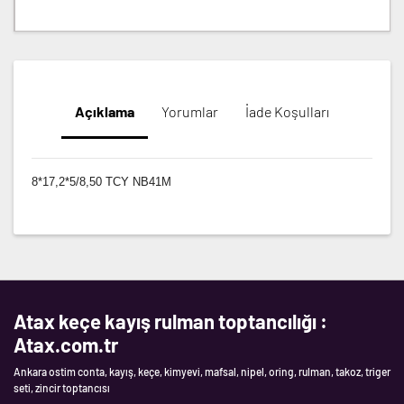
Açıklama
Yorumlar
İade Koşulları
8*17,2*5/8,50 TCY NB41M
Atax keçe kayış rulman toptancılığı :
Atax.com.tr
Ankara ostim conta, kayış, keçe, kimyevi, mafsal, nipel, oring, rulman, takoz, triger
seti, zincir toptancısı