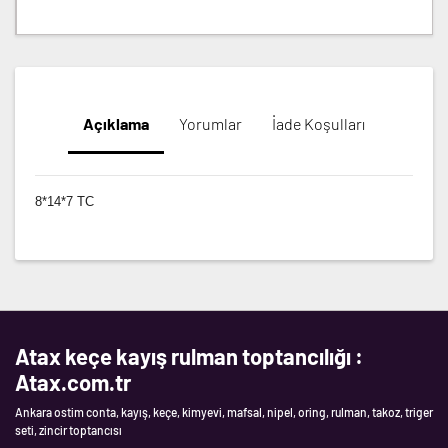
Açıklama
Yorumlar
İade Koşulları
8*14*7 TC
Atax keçe kayış rulman toptancılığı :
Atax.com.tr
Ankara ostim conta, kayış, keçe, kimyevi, mafsal, nipel, oring, rulman, takoz, triger
seti, zincir toptancısı