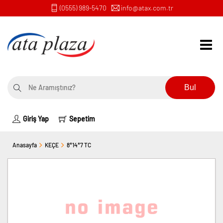
(0555) 989-5470
info@atax.com.tr
Bul
Giriş Yap
Sepetim
Anasayfa
KEÇE
8*14*7 TC