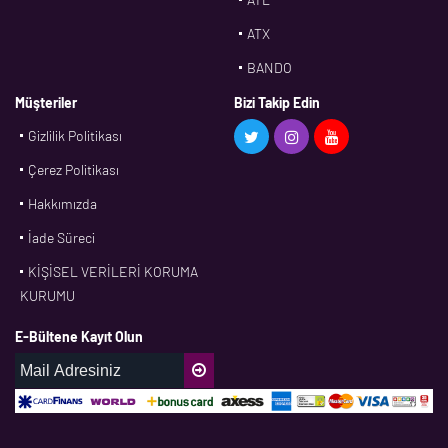
ATX
BANDO
BMS
Müşteriler
Bizi Takip Edin
Gizlilik Politikası
CDF
Çerez Politikası
CFW
Hakkımızda
CONTI
İade Süreci
CORTECO
KİŞİSEL VERİLERİ KORUMA
CPM
KURUMU
CR
E-Bültene Kayıt Olun
DASLAGER
DAYCO
DPH
EBF