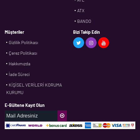
ATX
BANDO
BMS
Müşteriler
Bizi Takip Edin
Gizlilik Politikası
CDF
Çerez Politikası
CFW
Hakkımızda
CONTI
İade Süreci
CORTECO
KİŞİSEL VERİLERİ KORUMA
CPM
KURUMU
CR
E-Bültene Kayıt Olun
DASLAGER
DAYCO
DPH
EBF