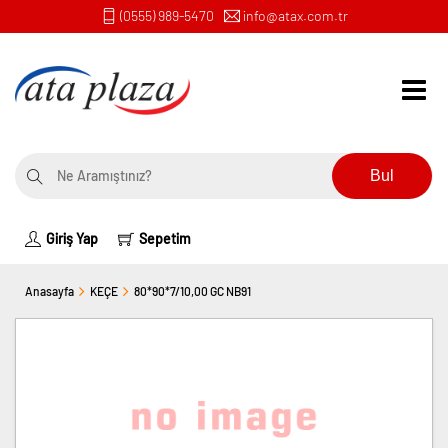
(0555) 989-5470
info@atax.com.tr
Bul
Giriş Yap
Sepetim
Anasayfa
KEÇE
80*90*7/10,00 GC NB91