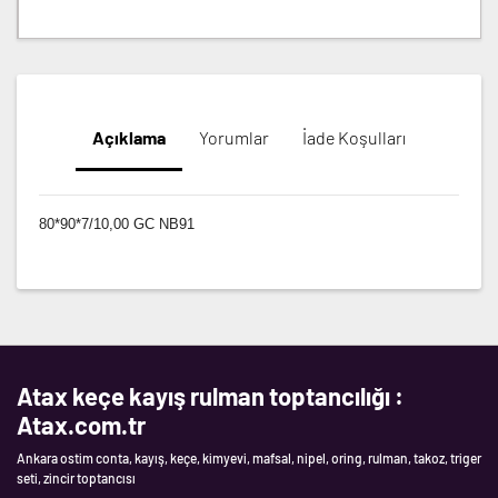
Açıklama
Yorumlar
İade Koşulları
80*90*7/10,00 GC NB91
Atax keçe kayış rulman toptancılığı :
Atax.com.tr
Ankara ostim conta, kayış, keçe, kimyevi, mafsal, nipel, oring, rulman, takoz, triger
seti, zincir toptancısı