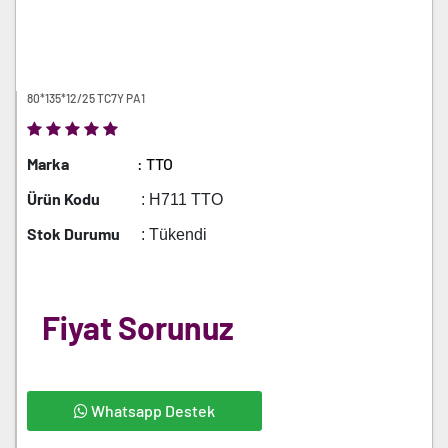
80*135*12/25 TC7Y PA1
Marka
: TTO
Ürün Kodu
: H711 TTO
Stok Durumu
: Tükendi
Fiyat Sorunuz
Whatsapp Destek