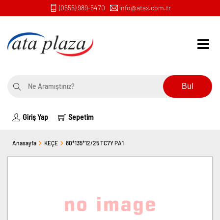
(0555) 989-5470
info@atax.com.tr
Bul
Giriş Yap
Sepetim
Anasayfa
KEÇE
80*135*12/25 TC7Y PA1