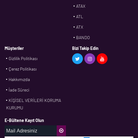
ATAX
ATL
ATX
BANDO
BMS
Müşteriler
Bizi Takip Edin
Gizlilik Politikası
CDF
Çerez Politikası
CFW
Hakkımızda
CONTI
İade Süreci
CORTECO
KİŞİSEL VERİLERİ KORUMA
CPM
KURUMU
CR
E-Bültene Kayıt Olun
DASLAGER
DAYCO