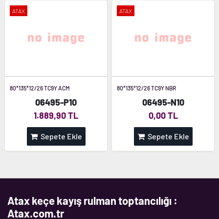
ATAX
ATAX
80*135*12/26 TC9Y ACM
80*135*12/26 TC9Y NBR
06495-P10
06495-N10
1.889,90 TL
0,00 TL
Sepete Ekle
Sepete Ekle
Atax keçe kayış rulman toptancılığı :
Atax.com.tr