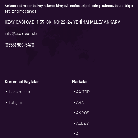
Ankara ostim conta, kayış, keçe, kimyevi, mafsal, nipel, oring, rulman, takoz, triger
seti, zincir toptancısı
UZAY ÇAĞI CAD. 1155. SK. NO:22-24 YENİMAHALLE/ ANKARA
info@atax.com.tr
(0555) 989-5470
Kurumsal Sayfalar
Markalar
Hakkımızda
AA-TOP
İletişim
ABA
AKROS
ALLES
ALT