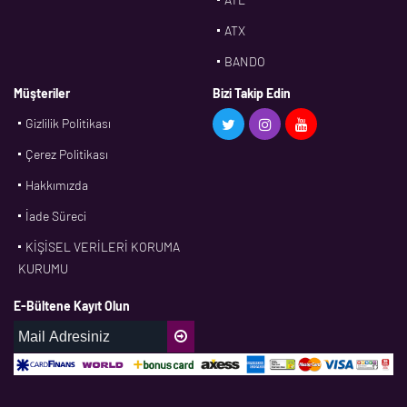
ATX
BANDO
BMS
Müşteriler
Bizi Takip Edin
Gizlilik Politikası
CDF
Çerez Politikası
CFW
Hakkımızda
CONTI
İade Süreci
CORTECO
KİŞİSEL VERİLERİ KORUMA
CPM
KURUMU
CR
E-Bültene Kayıt Olun
DASLAGER
DAYCO
DPH
EBF