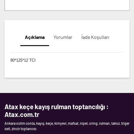
Açıklama
Yorumlar
İade Koşulları
80*125*12 TCI
Atax keçe kayış rulman toptancılığı :
Atax.com.tr
Ankara ostim conta, kayış, keçe, kimyevi, mafsal, nipel, oring, rulman, takoz, triger
seti, zincir toptancısı