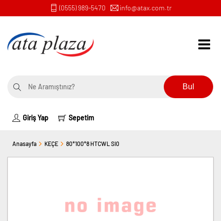
(0555) 989-5470
info@atax.com.tr
Bul
Giriş Yap
Sepetim
Anasayfa
KEÇE
80*100*8 HTCWL SI0