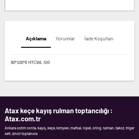
Açıklama
Yorumlar
İade Koşulları
80*100*8 HTCWL SI0
Atax keçe kayış rulman toptancılığı :
Atax.com.tr
Ankara ostim conta, kayış, keçe, kimyevi, mafsal, nipel, oring, rulman, takoz, triger
seti, zincir toptancısı