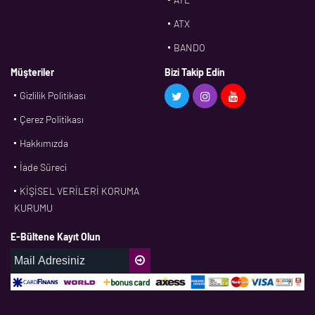
ATX
BANDO
BMS
Müşteriler
Bizi Takip Edin
Gizlilik Politikası
CDF
Çerez Politikası
CFW
Hakkımızda
CONTI
İade Süreci
CORTECO
KİŞİSEL VERİLERİ KORUMA
CPM
KURUMU
CR
E-Bültene Kayıt Olun
DASLAGER
DAYCO
DPH
EBF