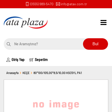
(0555) 989-5470
info@atax.com.tr
Bul
Giriş Yap
Sepetim
Anasayfa
KEÇE
80*100/105,00*8,5/10,00 HSC5YL PA1