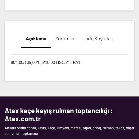
Açıklama
Yorumlar
İade Koşulları
80*100/105,00*8,5/10,00 HSC5YL PA1
Atax keçe kayış rulman toptancılığı :
Atax.com.tr
Ankara ostim conta, kayış, keçe, kimyevi, mafsal, nipel, oring, rulman, takoz, triger
seti, zincir toptancısı