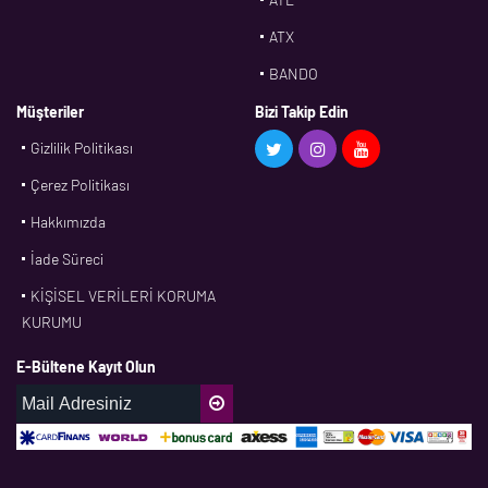
ATX
BANDO
BMS
Müşteriler
Bizi Takip Edin
Gizlilik Politikası
CDF
Çerez Politikası
CFW
Hakkımızda
CONTI
İade Süreci
CORTECO
KİŞİSEL VERİLERİ KORUMA
CPM
KURUMU
CR
E-Bültene Kayıt Olun
DASLAGER
DAYCO
DPH
EBF