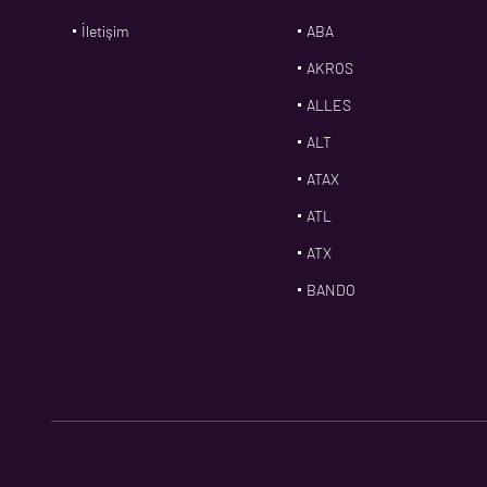
İletişim
ABA
AKROS
ALLES
ALT
ATAX
ATL
ATX
BANDO
BMS
CDF
CFW
CONTI
CORTECO