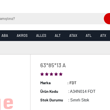
ABA
AKROS
ALLES
ALT
ATAX
ATL
ATX
63*85*13 A
Marka
: FDT
Ürün Kodu
: A34N014 FDT
Stok Durumu
: Sınırlı Stok