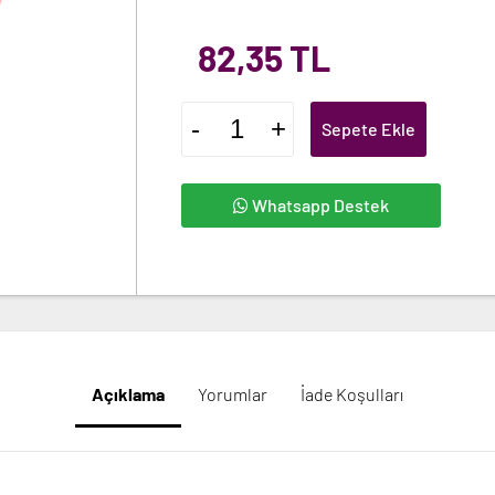
82,35 TL
-
+
Sepete Ekle
Whatsapp Destek
Açıklama
Yorumlar
İade Koşulları