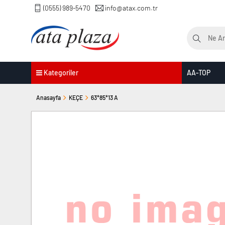
(0555) 989-5470
info@atax.com.tr
Kategoriler
AA-TOP
Anasayfa
KEÇE
63*85*13 A