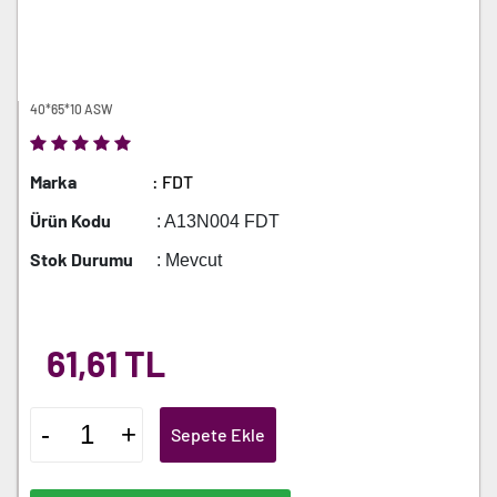
40*65*10 ASW
Marka
: FDT
Ürün Kodu
: A13N004 FDT
Stok Durumu
: Mevcut
61,61 TL
-
+
Sepete Ekle