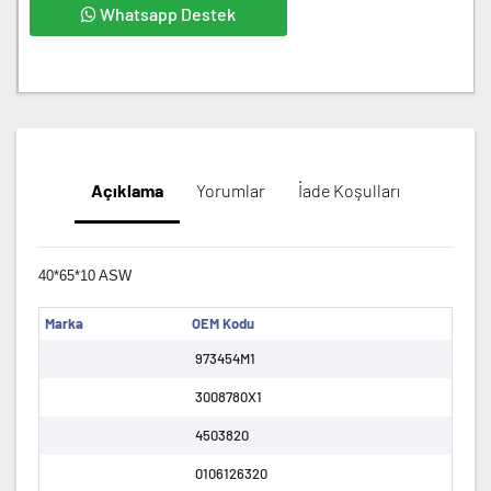
Whatsapp Destek
Açıklama
Yorumlar
İade Koşulları
40*65*10 ASW
Marka
OEM Kodu
973454M1
3008780X1
4503820
0106126320