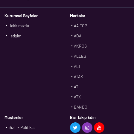
Kurumsal Sayfalar
Markalar
Hakkımızda
AA-TOP
İletişim
ABA
AKROS
ALLES
ALT
ATAX
ATL
ATX
BANDO
BMS
Müşteriler
Bizi Takip Edin
Gizlilik Politikası
CDF