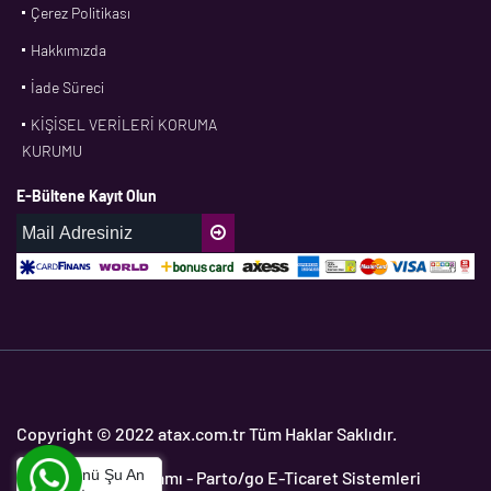
Çerez Politikası
CFW
Hakkımızda
CONTI
İade Süreci
CORTECO
KİŞİSEL VERİLERİ KORUMA
CPM
KURUMU
CR
E-Bültene Kayıt Olun
DASLAGER
DAYCO
DPH
EBF
ECOPARTS
ELRİNG
ETC
Copyright © 2022 atax.com.tr Tüm Haklar Saklıdır.
FAG
Bu Ürünü Şu An
Yedek Parça Programı
- Parto/go E-Ticaret Sistemleri