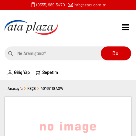
(0555) 989-5470
info@atax.com.tr
Bul
Giriş Yap
Sepetim
Anasayfa
KEÇE
40*65*10 ASW