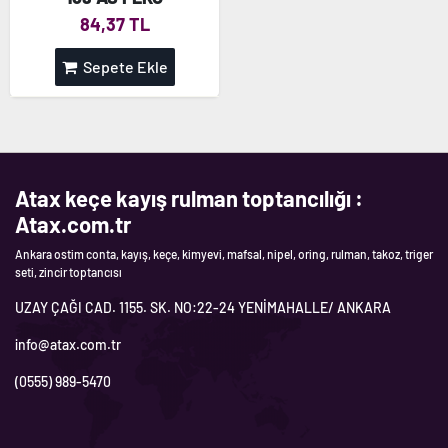
84,37 TL
Sepete Ekle
Atax keçe kayış rulman toptancılığı :
Atax.com.tr
Ankara ostim conta, kayış, keçe, kimyevi, mafsal, nipel, oring, rulman, takoz, triger
seti, zincir toptancısı
UZAY ÇAĞI CAD. 1155. SK. NO:22-24 YENİMAHALLE/ ANKARA
info@atax.com.tr
(0555) 989-5470