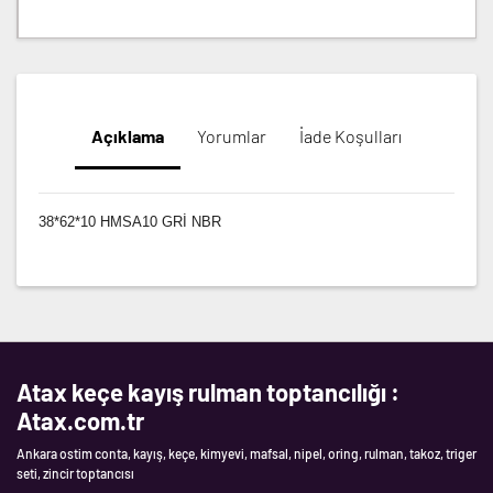
Açıklama
Yorumlar
İade Koşulları
38*62*10 HMSA10 GRİ NBR
Atax keçe kayış rulman toptancılığı :
Atax.com.tr
Ankara ostim conta, kayış, keçe, kimyevi, mafsal, nipel, oring, rulman, takoz, triger
seti, zincir toptancısı