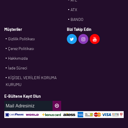
ATX
BANDO
BMS
Müşteriler
Bizi Takip Edin
Gizlilik Politikası
CDF
Çerez Politikası
CFW
Hakkımızda
CONTI
İade Süreci
CORTECO
KİŞİSEL VERİLERİ KORUMA
CPM
KURUMU
CR
E-Bültene Kayıt Olun
DASLAGER
DAYCO
DPH
EBF