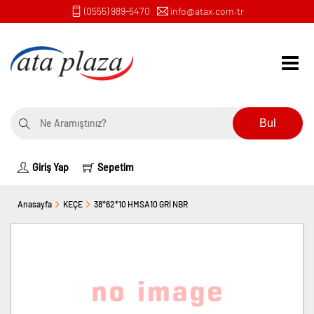
(0555) 989-5470
info@atax.com.tr
Bul
Giriş Yap
Sepetim
Anasayfa
KEÇE
38*62*10 HMSA10 GRİ NBR