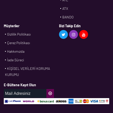
ATX
BANDO
BMS
Müşteriler
Bizi Takip Edin
Gizlilik Politikası
CDF
Çerez Politikası
CFW
Hakkımızda
CONTI
İade Süreci
CORTECO
KİŞİSEL VERİLERİ KORUMA
CPM
KURUMU
CR
E-Bültene Kayıt Olun
DASLAGER
DAYCO
DPH
EBF