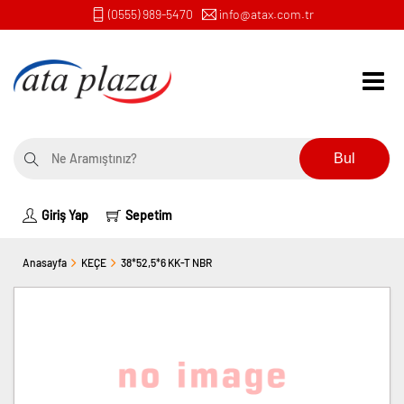
(0555) 989-5470
info@atax.com.tr
Bul
Giriş Yap
Sepetim
Anasayfa
KEÇE
38*52,5*6 KK-T NBR