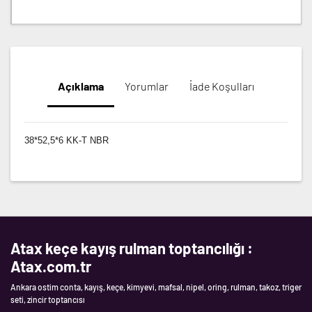
Açıklama
Yorumlar
İade Koşulları
38*52,5*6 KK-T NBR
Atax keçe kayış rulman toptancılığı :
Atax.com.tr
Ankara ostim conta, kayış, keçe, kimyevi, mafsal, nipel, oring, rulman, takoz, triger
seti, zincir toptancısı