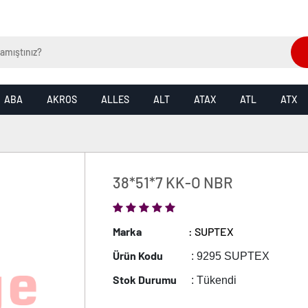
ABA
AKROS
ALLES
ALT
ATAX
ATL
ATX
38*51*7 KK-O NBR
Marka
: SUPTEX
Ürün Kodu
: 9295 SUPTEX
Stok Durumu
: Tükendi