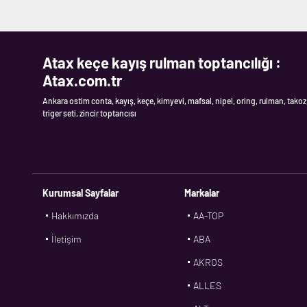
Atax keçe kayış rulman toptancılığı :
Atax.com.tr
Ankara ostim conta, kayış, keçe, kimyevi, mafsal, nipel, oring, rulman, takoz
triger seti, zincir toptancısı
Kurumsal Sayfalar
Markalar
Hakkımızda
AA-TOP
İletişim
ABA
AKROS
ALLES