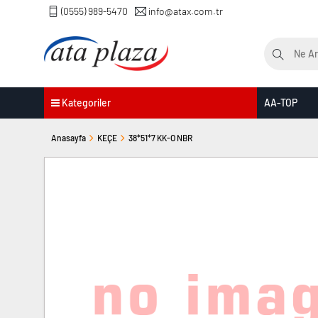
(0555) 989-5470
info@atax.com.tr
Kategoriler
AA-TOP
Anasayfa
KEÇE
38*51*7 KK-O NBR