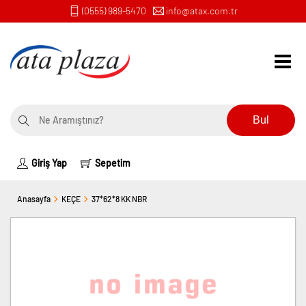
(0555) 989-5470
info@atax.com.tr
Bul
Giriş Yap
Sepetim
Anasayfa
KEÇE
37*62*8 KK NBR