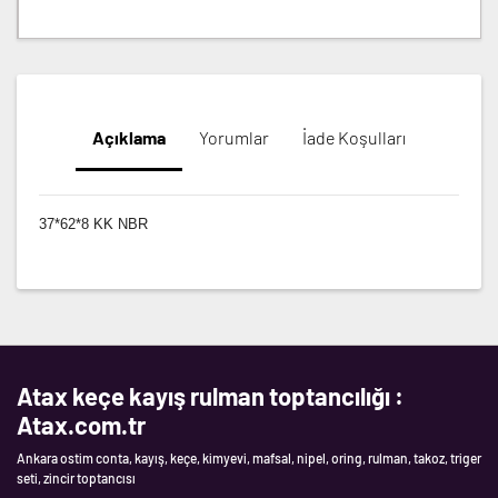
Açıklama
Yorumlar
İade Koşulları
37*62*8 KK NBR
Atax keçe kayış rulman toptancılığı :
Atax.com.tr
Ankara ostim conta, kayış, keçe, kimyevi, mafsal, nipel, oring, rulman, takoz, triger
seti, zincir toptancısı