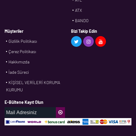
ATX
BANDO
BMS
Müşteriler
Bizi Takip Edin
Gizlilik Politikası
CDF
Çerez Politikası
CFW
Hakkımızda
CONTI
İade Süreci
CORTECO
KİŞİSEL VERİLERİ KORUMA
CPM
KURUMU
CR
E-Bültene Kayıt Olun
DASLAGER
DAYCO
DPH
EBF