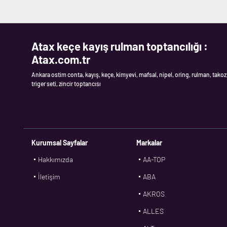
Atax keçe kayış rulman toptancılığı :
Atax.com.tr
Ankara ostim conta, kayış, keçe, kimyevi, mafsal, nipel, oring, rulman, takoz
triger seti, zincir toptancısı
Kurumsal Sayfalar
Markalar
Hakkımızda
AA-TOP
İletişim
ABA
AKROS
ALLES