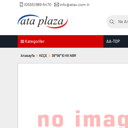
(0555) 989-5470
info@atax.com.tr
Kategoriler
AA-TOP
Anasayfa
KEÇE
36*56*10 KK NBR