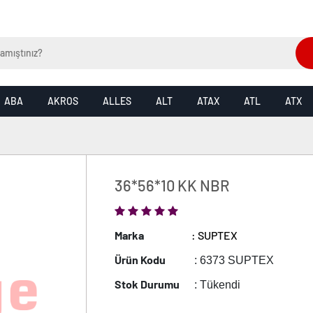
ABA
AKROS
ALLES
ALT
ATAX
ATL
ATX
36*56*10 KK NBR
Marka
: SUPTEX
Ürün Kodu
: 6373 SUPTEX
Stok Durumu
: Tükendi