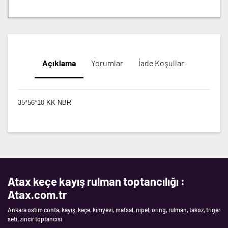
Açıklama
Yorumlar
İade Koşulları
35*56*10 KK NBR
Atax keçe kayış rulman toptancılığı :
Atax.com.tr
Ankara ostim conta, kayış, keçe, kimyevi, mafsal, nipel, oring, rulman, takoz, triger
seti, zincir toptancısı