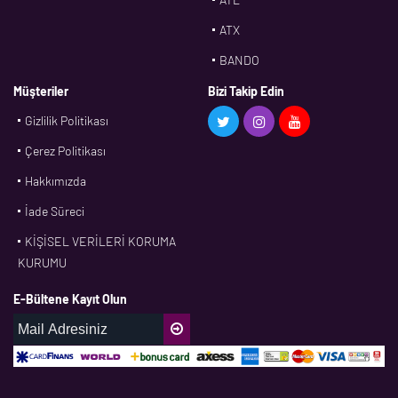
ATX
BANDO
BMS
Müşteriler
Bizi Takip Edin
Gizlilik Politikası
CDF
Çerez Politikası
CFW
Hakkımızda
CONTI
İade Süreci
CORTECO
KİŞİSEL VERİLERİ KORUMA
CPM
KURUMU
CR
E-Bültene Kayıt Olun
DASLAGER
DAYCO
DPH
EBF