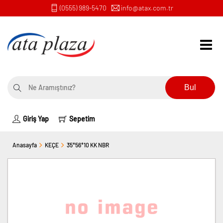
(0555) 989-5470
info@atax.com.tr
Bul
Giriş Yap
Sepetim
Anasayfa
KEÇE
35*56*10 KK NBR