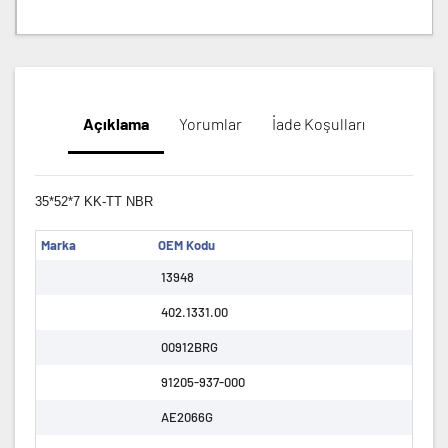
Açıklama
Yorumlar
İade Koşulları
35*52*7 KK-TT NBR
Marka
OEM Kodu
13948
402.1331.00
00912BRG
91205-937-000
AE2066G