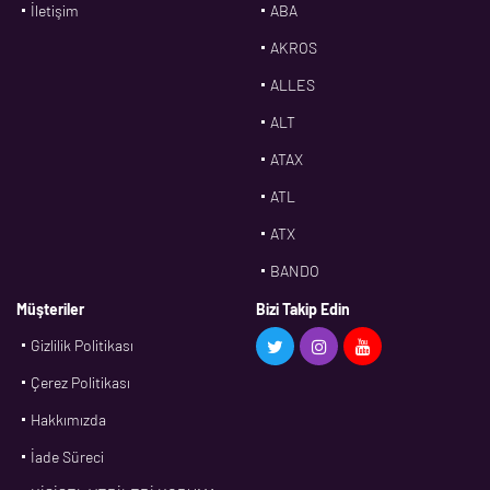
İletişim
ABA
AKROS
ALLES
ALT
ATAX
ATL
ATX
BANDO
BMS
Müşteriler
Bizi Takip Edin
Gizlilik Politikası
CDF
Çerez Politikası
CFW
Hakkımızda
CONTI
İade Süreci
CORTECO