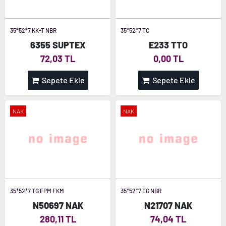
35*52*7 KK-T NBR
35*52*7 TC
6355 SUPTEX
E233 TTO
72,03 TL
0,00 TL
Sepete Ekle
Sepete Ekle
NAK
NAK
35*52*7 TG FPM FKM
35*52*7 TG NBR
N50697 NAK
N21707 NAK
280,11 TL
74,04 TL