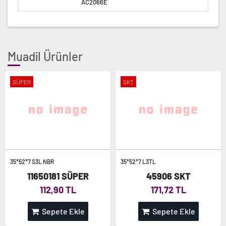
AC2066E
Muadil Ürünler
SÜPER
SKT
35*52*7 S3L NBR
35*52*7 L3TL
11650181 SÜPER
45906 SKT
112,90 TL
171,72 TL
Sepete Ekle
Sepete Ekle