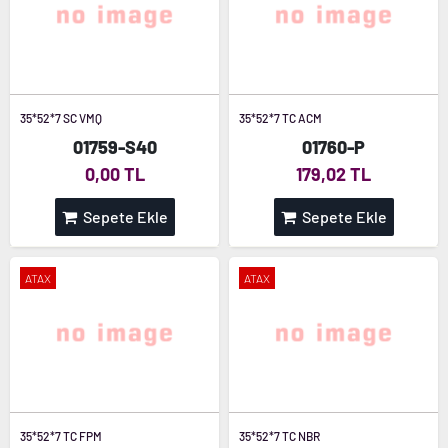
35*52*7 SC VMQ
35*52*7 TC ACM
01759-S40
01760-P
0,00 TL
179,02 TL
Sepete Ekle
Sepete Ekle
ATAX
ATAX
35*52*7 TC FPM
35*52*7 TC NBR