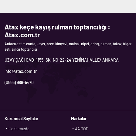
Atax keçe kayış rulman toptancılığı :
Atax.com.tr
Ankara ostim conta, kayış, keçe, kimyevi, mafsal, nipel, oring, rulman, takoz, triger
seti, zincir toptancısı
UZAY ÇAĞI CAD. 1155. SK. NO:22-24 YENİMAHALLE/ ANKARA
info@atax.com.tr
(0555) 989-5470
Kurumsal Sayfalar
Markalar
Hakkımızda
AA-TOP