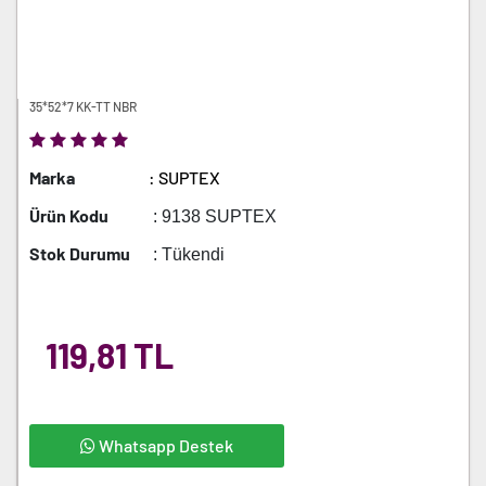
35*52*7 KK-TT NBR
Marka
: SUPTEX
Ürün Kodu
: 9138 SUPTEX
Stok Durumu
: Tükendi
119,81 TL
Whatsapp Destek