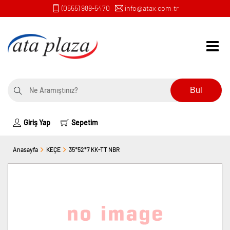
(0555) 989-5470
info@atax.com.tr
Bul
Giriş Yap
Sepetim
Anasayfa
KEÇE
35*52*7 KK-TT NBR