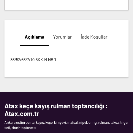
Açıklama
Yorumlar
İade Koşulları
35*52/65*7/10,5KK-N NBR
Atax keçe kayış rulman toptancılığı :
Atax.com.tr
Ankara ostim conta, kayış, keçe, kimyevi, mafsal, nipel, oring, rulman, takoz, triger
seti, zincir toptancısı