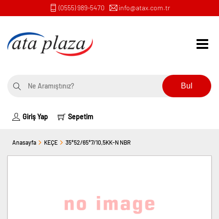
(0555) 989-5470
info@atax.com.tr
Bul
Giriş Yap
Sepetim
Anasayfa
KEÇE
35*52/65*7/10,5KK-N NBR