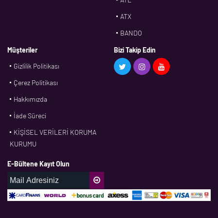
ATX
BANDO
BMS
Müşteriler
Bizi Takip Edin
Gizlilik Politikası
CDF
Çerez Politikası
CFW
Hakkımızda
CONTI
İade Süreci
CORTECO
KİŞİSEL VERİLERİ KORUMA
CPM
KURUMU
CR
E-Bültene Kayıt Olun
DASLAGER
DAYCO
DPH
EBF